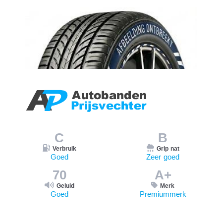
C
B
Verbruik
Grip nat
Goed
Zeer goed
70
A+
Geluid
Merk
Goed
Premiummerk