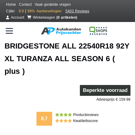
Home
Contact
Vaak gestelde vragen
|
Cijfer
8.9
99%
Aanbevelingen
5403 Reviews
Account
Winkelwagen
(0 artikelen)
BRIDGESTONE ALL 22540R18 92Y
XL TURANZA ALL SEASON 6 (
plus )
Beperkte voorraad
Adviesprijs € 159.98
Productreviews
8.7
Kwaliteitsscore