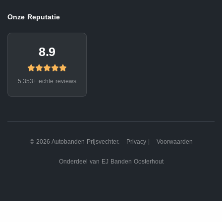
Onze Reputatie
8.9
5.353+ echte reviews
© 2026 Autobanden Prijsvechter.
Privacy
|
Voorwaarden
Onderdeel van EJ Banden Oosterhout