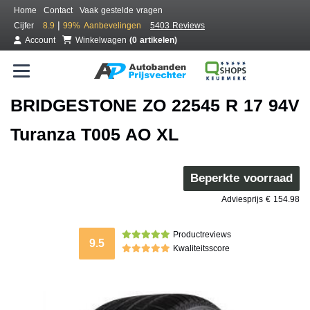
Home
Contact
Vaak gestelde vragen
|
Cijfer
8.9
99%
Aanbevelingen
5403 Reviews
Account
Winkelwagen
(0 artikelen)
BRIDGESTONE ZO 22545 R 17 94V
Turanza T005 AO XL
Beperkte voorraad
Adviesprijs € 154.98
Productreviews
9.5
Kwaliteitsscore