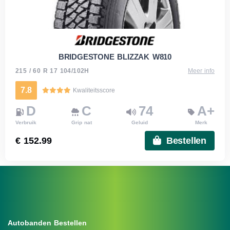
BRIDGESTONE BLIZZAK W810
215 / 60 R 17 104/102H
Meer info
7.8
Kwaliteitsscore
D
C
74
A+
Verbruik
Grip nat
Geluid
Merk
€ 152.99
Bestellen
Autobanden Bestellen