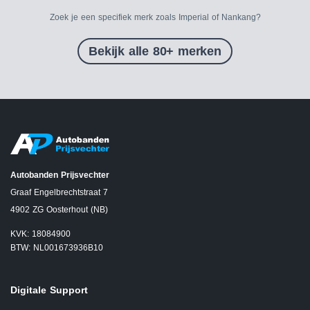
Zoek je een specifiek merk zoals Imperial of Nankang?
Bekijk alle 80+ merken
Autobanden Prijsvechter
Graaf Engelbrechtstraat 7
4902 ZG Oosterhout (NB)
KVK: 18084900
BTW: NL001673936B10
Digitale Support