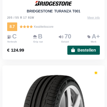
BRIDGESTONE TURANZA T001
205 / 55 R 17 91W
Meer info
8.7
Kwaliteitsscore
C
B
70
A+
Verbruik
Grip nat
Geluid
Merk
€ 124.99
Bestellen