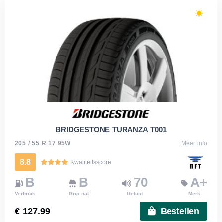
BRIDGESTONE TURANZA T001
205 / 55 R 17 95W
Meer info
8.8
Kwaliteitsscore
B
B
70
A+
Verbruik
Grip nat
Geluid
Merk
€ 127.99
Bestellen