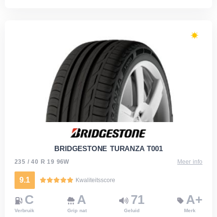
BRIDGESTONE TURANZA T001
235 / 40 R 19 96W
Meer info
9.1
Kwaliteitsscore
C
A
71
A+
Verbruik
Grip nat
Geluid
Merk