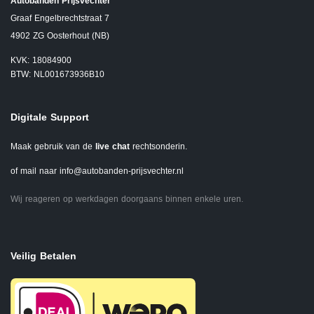
Autobanden Prijsvechter
Graaf Engelbrechtstraat 7
4902 ZG Oosterhout (NB)
KVK: 18084900
BTW: NL001673936B10
Digitale Support
Maak gebruik van de
live chat
rechtsonderin.
of mail naar
info@autobanden-prijsvechter.nl
Wij reageren op werkdagen doorgaans binnen enkele uren.
Veilig Betalen