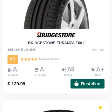
BRIDGESTONE TURANZA T001
195 / 60 R 16 89H
Meer info
9.5
Kwaliteitsscore
A
A
69
A+
Verbruik
Grip nat
Geluid
Merk
€ 129.99
Bestellen