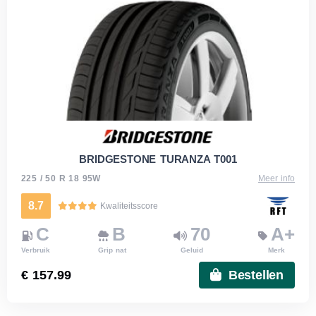
BRIDGESTONE TURANZA T001
225 / 50 R 18 95W
Meer info
8.7
Kwaliteitsscore
C
B
70
A+
Verbruik
Grip nat
Geluid
Merk
€ 157.99
Bestellen