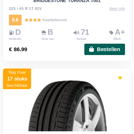
BRIDGESTONE TURANZA T001
225 / 45 R 17 91V
Meer info
8.6
Kwaliteitsscore
D
B
71
A+
Verbruik
Grip nat
Geluid
Merk
€ 86.99
Bestellen
Nog maar
17 stuks
beschikbaar