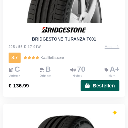
BRIDGESTONE TURANZA T001
205 / 55 R 17 91W
Meer info
8.7
Kwaliteitsscore
C
B
70
A+
Verbruik
Grip nat
Geluid
Merk
€ 136.99
Bestellen