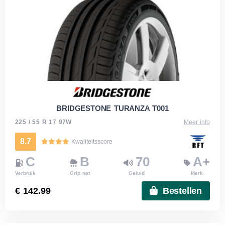
BRIDGESTONE TURANZA T001
225 / 55 R 17 97W
Meer info
8.7
Kwaliteitsscore
C
B
70
A+
Verbruik
Grip nat
Geluid
Merk
€ 142.99
Bestellen