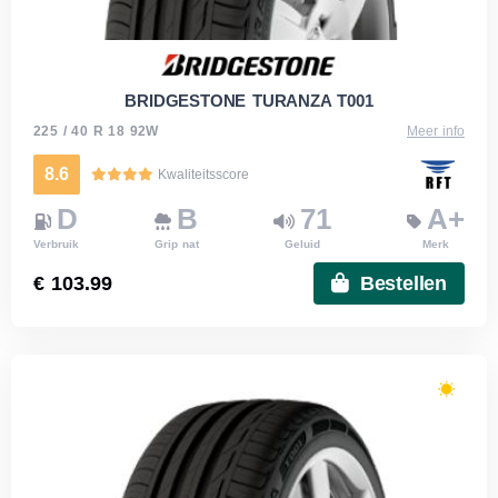
BRIDGESTONE TURANZA T001
225 / 40 R 18 92W
Meer info
8.6
Kwaliteitsscore
D
B
71
A+
Verbruik
Grip nat
Geluid
Merk
€ 103.99
Bestellen