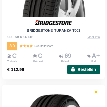
BRIDGESTONE TURANZA T001
185 / 50 R 16 81H
Meer info
8.0
Kwaliteitsscore
C
C
69
A+
Verbruik
Grip nat
Geluid
Merk
€ 112.99
Bestellen