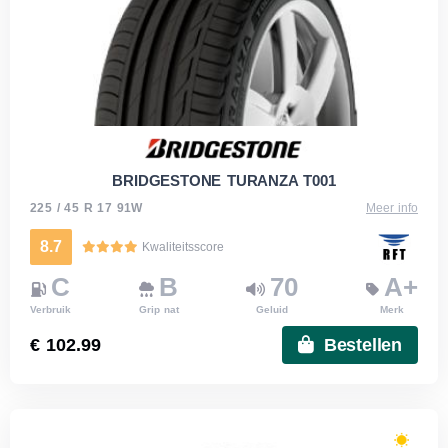
BRIDGESTONE TURANZA T001
225 / 45 R 17 91W
Meer info
8.7
Kwaliteitsscore
C
B
70
A+
Verbruik
Grip nat
Geluid
Merk
€ 102.99
Bestellen