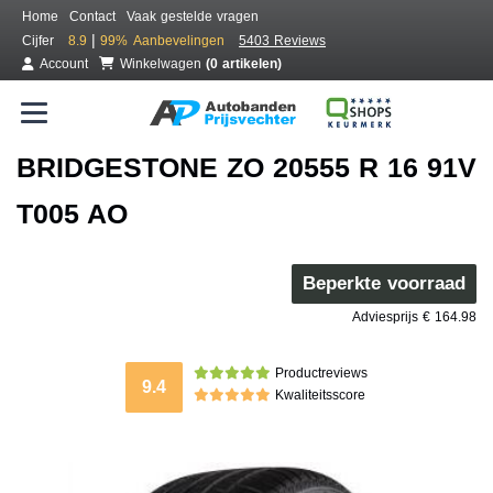
Home
Contact
Vaak gestelde vragen
|
Cijfer
8.9
99%
Aanbevelingen
5403 Reviews
Account
Winkelwagen
(0 artikelen)
BRIDGESTONE ZO 20555 R 16 91V
T005 AO
Beperkte voorraad
Adviesprijs € 164.98
Productreviews
9.4
Kwaliteitsscore