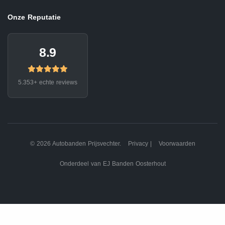
Onze Reputatie
8.9
5.353+ echte reviews
© 2026 Autobanden Prijsvechter.
Privacy
|
Voorwaarden
Onderdeel van EJ Banden Oosterhout