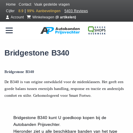
Home
Contact
Vaak gestelde vragen
|
Cijfer
8.9
99%
Aanbevelingen
5403 Reviews
Account
Winkelwagen
(0 artikelen)
Bridgestone B340
Bridgestone B340
De B340 is van origine ontwikkeld voor de midenklassers. Het geeft een
goede balans tussen enerzijds handling, response en tractie en anderzijds
comfort en stilte. Gehomologeerd voor Smart Fortwo.
Bridgestone B340 kunt U goedkoop kopen bij de
Autobanden Prijsvechter.
Hieronder ziet u alle beschikbare banden van het type