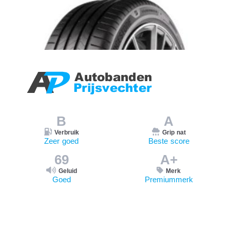
B
A
Verbruik
Grip nat
Zeer goed
Beste score
69
A+
Geluid
Merk
Goed
Premiummerk