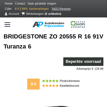
Home
Contact
Vaak gestelde vragen
|
Cijfer
8.9
99%
Aanbevelingen
5403 Reviews
Account
Winkelwagen
(0 artikelen)
BRIDGESTONE ZO 20555 R 16 91V
Turanza 6
Beperkte voorraad
Adviesprijs € 129.98
Productreviews
9.4
Kwaliteitsscore