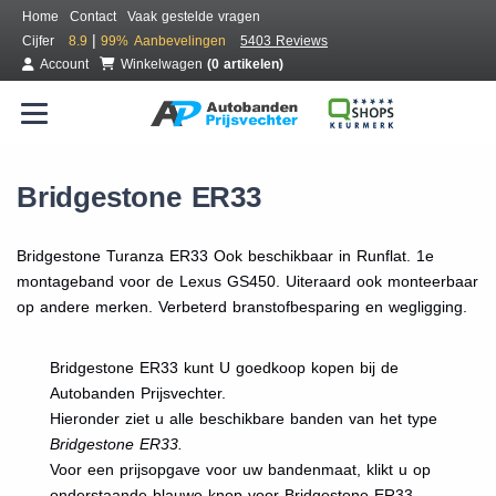
Home
Contact
Vaak gestelde vragen
|
Cijfer
8.9
99%
Aanbevelingen
5403 Reviews
Account
Winkelwagen
(0 artikelen)
Bridgestone ER33
Bridgestone Turanza ER33 Ook beschikbaar in Runflat. 1e
montageband voor de Lexus GS450. Uiteraard ook monteerbaar
op andere merken. Verbeterd branstofbesparing en wegligging.
Bridgestone ER33 kunt U goedkoop kopen bij de
Autobanden Prijsvechter.
Hieronder ziet u alle beschikbare banden van het type
Bridgestone ER33.
Voor een prijsopgave voor uw bandenmaat, klikt u op
onderstaande blauwe knop voor Bridgestone ER33