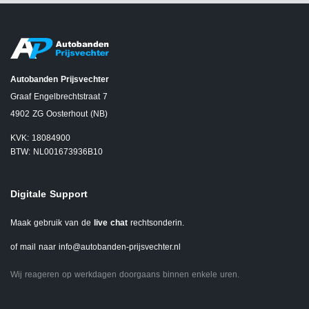
Autobanden Prijsvechter
Graaf Engelbrechtstraat 7
4902 ZG Oosterhout (NB)
KVK: 18084900
BTW: NL001673936B10
Digitale Support
Maak gebruik van de
live chat
rechtsonderin.
of mail naar
info@autobanden-prijsvechter.nl
Wij reageren op werkdagen doorgaans binnen enkele uren.