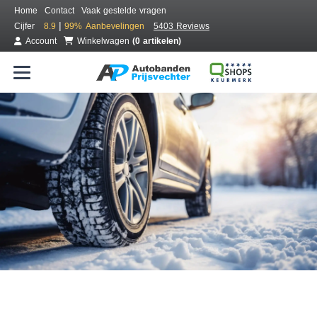
Home
Contact
Vaak gestelde vragen
|
Cijfer
8.9
99%
Aanbevelingen
5403 Reviews
Account
Winkelwagen
(0 artikelen)
Bestel voordelig winterbanden
Gratis bezorgd of montage bij jou in de buurt
Seizoen:
Merken:
Breedte:
Hoogte:
Inch: