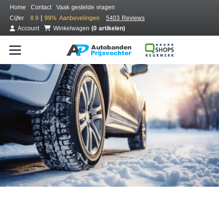
Home
Contact
Vaak gestelde vragen
|
Cijfer
8.9
99%
Aanbevelingen
5403 Reviews
Account
Winkelwagen
(0 artikelen)
Bestel voordelig winterbanden
Gratis bezorgd of montage bij jou in de buurt
Seizoen:
Merken:
Breedte:
Hoogte:
Inch: