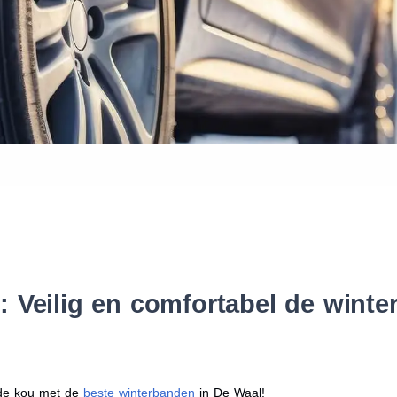
Waar vind ik de maat van mijn
Help mij met bestellen
 Veilig en comfortabel de wint
r de kou met de
beste winterbanden
in De Waal!