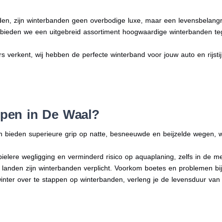
en, zijn winterbanden geen overbodige luxe, maar een levensbelangri
n bieden we een uitgebreid assortiment hoogwaardige winterbanden te
rs verkent, wij hebben de perfecte winterband voor jouw auto en rijstij
pen in De Waal?
n bieden superieure grip op natte, besneeuwde en beijzelde wegen, w
bielere wegligging en verminderd risico op aquaplaning, zelfs in de 
e landen zijn winterbanden verplicht. Voorkom boetes en problemen bi
winter over te stappen op winterbanden, verleng je de levensduur van