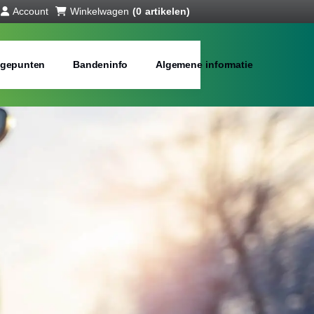
Account
Winkelwagen
(0 artikelen)
gepunten
Bandeninfo
Algemene informatie
interbanden
bij jou in de buurt
Merken:
Inch: