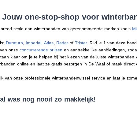
: Jouw one-stop-shop voor winterba
en breed scala aan winterbanden van gerenommeerde merken zoals
Mi
ls:
Duraturn
,
Imperial
,
Atlas
,
Radar
of
Tristar
. Rijd je 1 van deze band
r van onze
concurrerende prijzen
en aantrekkelijke aanbiedingen, zodat j
an klaar om je te helpen bij het kiezen van de juiste winterbanden voo
erbanden online en laat ze gratis bezorgen in De Waal of maak direc
 van onze professionele winterbandenwissel service en laat je zomer
l was nog nooit zo makkelijk!