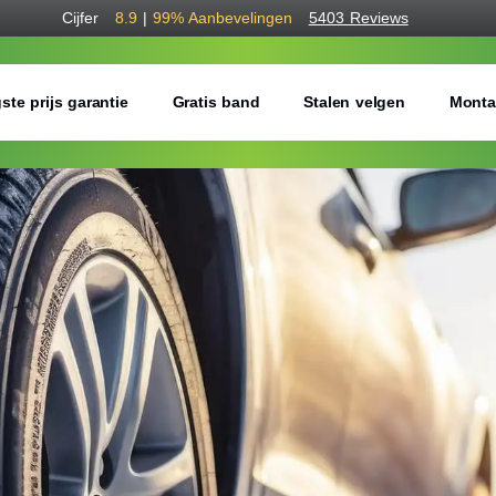
Cijfer
8.9
|
99%
Aanbevelingen
5403 Reviews
ste prijs garantie
Gratis band
Stalen velgen
Monta
Bestel voordelig w
Gratis bezorgd of montage 
Seizoen:
Breedte:
Hoogte: