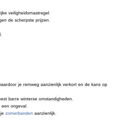
jke veiligheidsmaatregel.
gen de scherpste prijzen.
l.
aardoor je remweg aanzienlijk verkort en de kans op
meest barre winterse omstandigheden.
j een ongeval.
 je
zomerbanden
aanzienlijk.