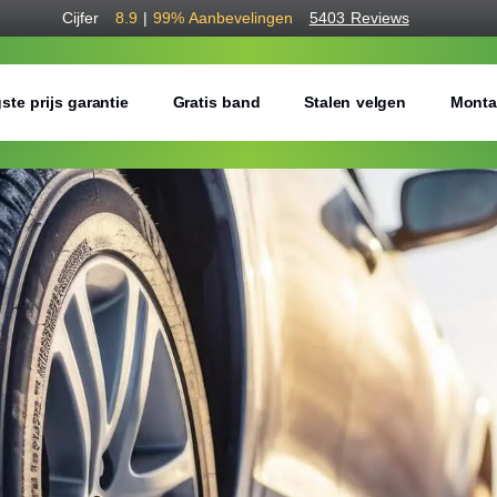
Cijfer
8.9
|
99%
Aanbevelingen
5403 Reviews
ste prijs garantie
Gratis band
Stalen velgen
Monta
Bestel voordelig w
Gratis bezorgd of montage 
Seizoen:
Breedte:
Hoogte: