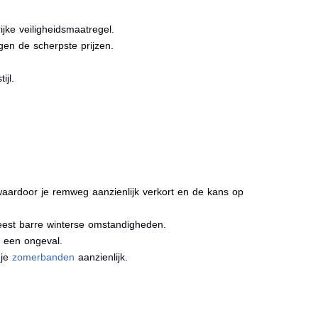
jke veiligheidsmaatregel.
gen de scherpste prijzen.
ijl.
aardoor je remweg aanzienlijk verkort en de kans op
meest barre winterse omstandigheden.
j een ongeval.
 je
zomerbanden
aanzienlijk.