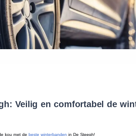
Waar vind ik de maat van mijn
Help mij met bestellen
h: Veilig en comfortabel de wi
r de kou met de
beste winterbanden
in De Steegh!