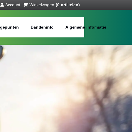
Account
Winkelwagen
(0 artikelen)
gepunten
Bandeninfo
Algemene informatie
interbanden
bij jou in de buurt
Merken:
Inch: