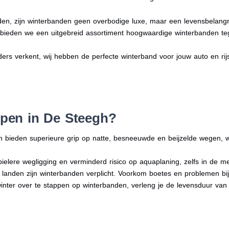
en, zijn winterbanden geen overbodige luxe, maar een levensbelangri
n bieden we een uitgebreid assortiment hoogwaardige winterbanden te
ders verkent, wij hebben de perfecte winterband voor jouw auto en rijst
pen in De Steegh?
n bieden superieure grip op natte, besneeuwde en beijzelde wegen, w
bielere wegligging en verminderd risico op aquaplaning, zelfs in de 
e landen zijn winterbanden verplicht. Voorkom boetes en problemen bi
winter over te stappen op winterbanden, verleng je de levensduur van