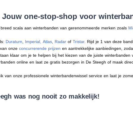
: Jouw one-stop-shop voor winterba
en breed scala aan winterbanden van gerenommeerde merken zoals
Mi
ls:
Duraturn
,
Imperial
,
Atlas
,
Radar
of
Tristar
. Rijd je 1 van deze band
r van onze
concurrerende prijzen
en aantrekkelijke aanbiedingen, zodat j
an klaar om je te helpen bij het kiezen van de juiste winterbanden voo
erbanden online en laat ze gratis bezorgen in De Steegh of maak dir
 van onze professionele winterbandenwissel service en laat je zomer
egh was nog nooit zo makkelijk!