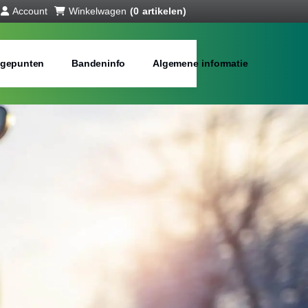
Account
Winkelwagen
(0 artikelen)
gepunten
Bandeninfo
Algemene informatie
interbanden
bij jou in de buurt
Merken:
Inch: