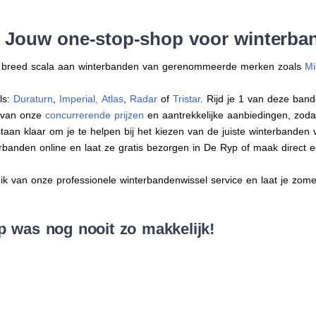
: Jouw one-stop-shop voor winterba
en breed scala aan winterbanden van gerenommeerde merken zoals
Mi
ls:
Duraturn
,
Imperial
,
Atlas
,
Radar
of
Tristar
. Rijd je 1 van deze band
r van onze
concurrerende prijzen
en aantrekkelijke aanbiedingen, zodat j
an klaar om je te helpen bij het kiezen van de juiste winterbanden voo
erbanden online en laat ze gratis bezorgen in De Ryp of maak direct
 van onze professionele winterbandenwissel service en laat je zomer
 was nog nooit zo makkelijk!