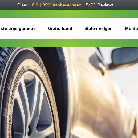
Cijfer
8.9
|
99%
Aanbevelingen
5403 Reviews
ste prijs garantie
Gratis band
Stalen velgen
Monta
Bestel voordelig w
Gratis bezorgd of montage 
Seizoen:
Breedte:
Hoogte: