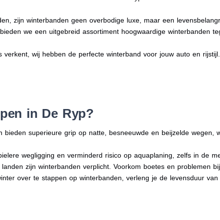
en, zijn winterbanden geen overbodige luxe, maar een levensbelangri
n bieden we een uitgebreid assortiment hoogwaardige winterbanden te
s verkent, wij hebben de perfecte winterband voor jouw auto en rijstijl
pen in De Ryp?
n bieden superieure grip op natte, besneeuwde en beijzelde wegen, w
bielere wegligging en verminderd risico op aquaplaning, zelfs in de 
e landen zijn winterbanden verplicht. Voorkom boetes en problemen bi
winter over te stappen op winterbanden, verleng je de levensduur van