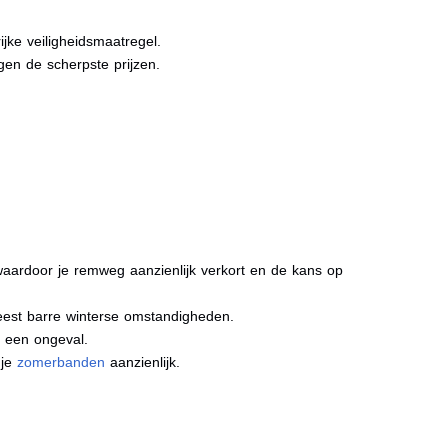
jke veiligheidsmaatregel.
gen de scherpste prijzen.
.
aardoor je remweg aanzienlijk verkort en de kans op
meest barre winterse omstandigheden.
j een ongeval.
 je
zomerbanden
aanzienlijk.