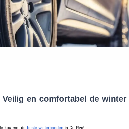
Waar vind ik de maat van mijn
Help mij met bestellen
Veilig en comfortabel de winte
r de kou met de
beste winterbanden
in De Ryp!