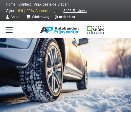
Home
Contact
Vaak gestelde vragen
|
Cijfer
8.9
99%
Aanbevelingen
5403 Reviews
Account
Winkelwagen
(0 artikelen)
Bestel voordelig winterbanden
Gratis bezorgd of montage bij jou in de buurt
Seizoen:
Merken:
Breedte:
Hoogte:
Inch: