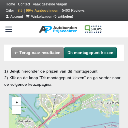
Home
Contact
Vaak gestelde vragen
|
Cijfer
8.9
99%
Aanbevelingen
5403 Reviews
Account
Winkelwagen
(0 artikelen)
Terug naar resultaten
Dit montagepunt kiezen
1) Bekijk hieronder de prijzen van dit montagepunt
2) Klik op de knop "Dit montagepunt kiezen" en ga verder naar
de volgende keuzepagina
+
−