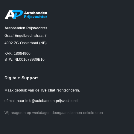
Autobanden Prijsvechter
Graaf Engelbrechtstraat 7
4902 ZG Oosterhout (NB)
KVK: 18084900
BTW: NL001673936B10
Digitale Support
Maak gebruik van de
live chat
rechtsonderin.
of mail naar
info@autobanden-prijsvechter.nl
Wij reageren op werkdagen doorgaans binnen enkele uren.