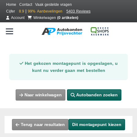
Home
Contact
Vaak gestelde vragen
|
Cijfer
8.9
99%
Aanbevelingen
5403 Reviews
Account
Winkelwagen
(0 artikelen)
Het gekozen montagepunt is opgeslagen, u
kunt nu verder gaan met bestellen
Naar winkelwagen
Autobanden zoeken
Terug naar resultaten
Dit montagepunt kiezen