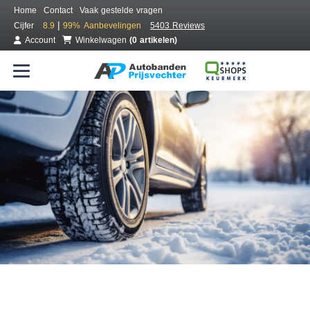
Home
Contact
Vaak gestelde vragen
|
Cijfer
8.9
99%
Aanbevelingen
5403 Reviews
Account
Winkelwagen
(0 artikelen)
Bestel voordelig winterbanden
Gratis bezorgd of montage bij jou in de buurt
Seizoen:
Merken:
Breedte:
Hoogte:
Inch: