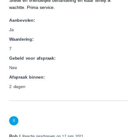
Snelle en vriendelijke behandeling en klaar terwijl ik
wachtte. Prima service.
Aanbevolen:
Ja
Waardering:
7
Gebeld voor afspraak:
Nee
Afspraak binnen:
2 dagen
8
Rob |
Reactie geschreven op 17 juni 2021