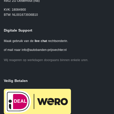
4902 ZG Oosterhout (NB)
KVK: 18084900
BTW: NL001673936B10
Digitale Support
Maak gebruik van de
live chat
rechtsonderin.
of mail naar
info@autobanden-prijsvechter.nl
Wij reageren op werkdagen doorgaans binnen enkele uren.
Veilig Betalen