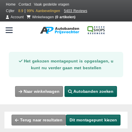
Home
Contact
Vaak gestelde vragen
|
Cijfer
8.9
99%
Aanbevelingen
5403 Reviews
Account
Winkelwagen
(0 artikelen)
Het gekozen montagepunt is opgeslagen, u
kunt nu verder gaan met bestellen
Naar winkelwagen
Autobanden zoeken
Terug naar resultaten
Dit montagepunt kiezen