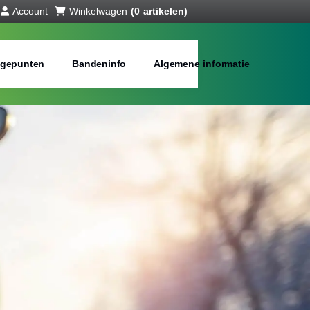
Account
Winkelwagen
(0 artikelen)
gepunten
Bandeninfo
Algemene informatie
interbanden
bij jou in de buurt
Merken:
Inch: