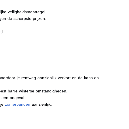
jke veiligheidsmaatregel.
gen de scherpste prijzen.
jl.
aardoor je remweg aanzienlijk verkort en de kans op
meest barre winterse omstandigheden.
j een ongeval.
 je
zomerbanden
aanzienlijk.