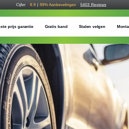
Cijfer
8.9
|
99%
Aanbevelingen
5403 Reviews
ste prijs garantie
Gratis band
Stalen velgen
Monta
Bestel voordelig w
Gratis bezorgd of montage 
Seizoen:
Breedte:
Hoogte: