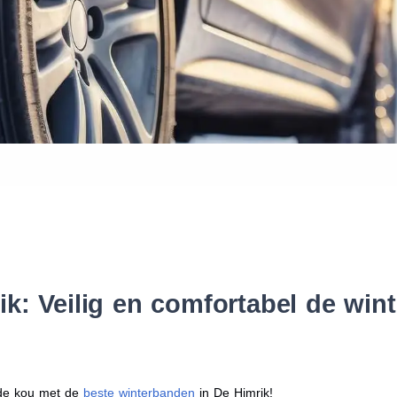
Waar vind ik de maat van mijn
Help mij met bestellen
k: Veilig en comfortabel de wi
r de kou met de
beste winterbanden
in De Himrik!