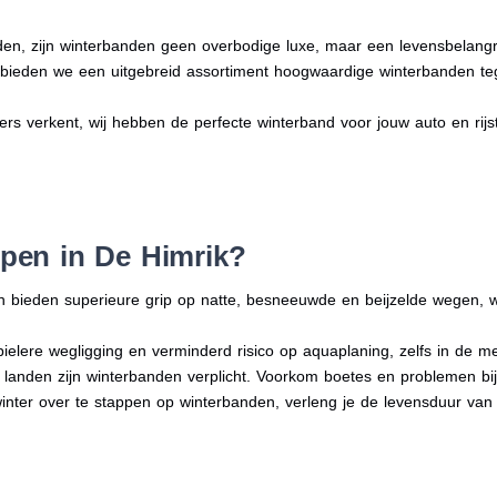
en, zijn winterbanden geen overbodige luxe, maar een levensbelangri
n bieden we een uitgebreid assortiment hoogwaardige winterbanden te
ders verkent, wij hebben de perfecte winterband voor jouw auto en rijsti
pen in De Himrik?
n bieden superieure grip op natte, besneeuwde en beijzelde wegen, w
bielere wegligging en verminderd risico op aquaplaning, zelfs in de 
e landen zijn winterbanden verplicht. Voorkom boetes en problemen bi
winter over te stappen op winterbanden, verleng je de levensduur van