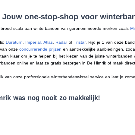
: Jouw one-stop-shop voor winterba
en breed scala aan winterbanden van gerenommeerde merken zoals
Mi
ls:
Duraturn
,
Imperial
,
Atlas
,
Radar
of
Tristar
. Rijd je 1 van deze band
r van onze
concurrerende prijzen
en aantrekkelijke aanbiedingen, zodat j
an klaar om je te helpen bij het kiezen van de juiste winterbanden voo
erbanden online en laat ze gratis bezorgen in De Himrik of maak dire
 van onze professionele winterbandenwissel service en laat je zomer
rik was nog nooit zo makkelijk!