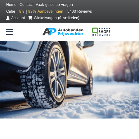
Home
Contact
Vaak gestelde vragen
|
Cijfer
8.9
99%
Aanbevelingen
5403 Reviews
Account
Winkelwagen
(0 artikelen)
Bestel voordelig winterbanden
Gratis bezorgd of montage bij jou in de buurt
Seizoen:
Merken:
Breedte:
Hoogte:
Inch: