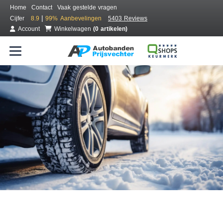
Home
Contact
Vaak gestelde vragen
|
Cijfer
8.9
99%
Aanbevelingen
5403 Reviews
Account
Winkelwagen
(0 artikelen)
Bestel voordelig winterbanden
Gratis bezorgd of montage bij jou in de buurt
Seizoen:
Merken:
Breedte:
Hoogte:
Inch: