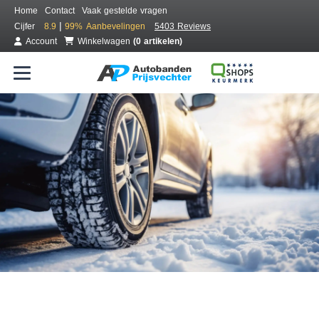
Home
Contact
Vaak gestelde vragen
|
Cijfer
8.9
99%
Aanbevelingen
5403 Reviews
Account
Winkelwagen
(0 artikelen)
Bestel voordelig winterbanden
Gratis bezorgd of montage bij jou in de buurt
Seizoen:
Merken:
Breedte:
Hoogte:
Inch: