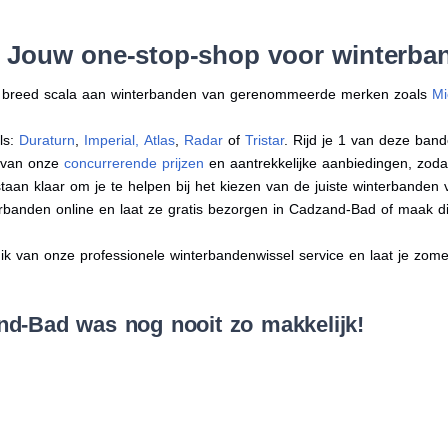
: Jouw one-stop-shop voor winterb
en breed scala aan winterbanden van gerenommeerde merken zoals
Mi
ls:
Duraturn
,
Imperial
,
Atlas
,
Radar
of
Tristar
. Rijd je 1 van deze band
r van onze
concurrerende prijzen
en aantrekkelijke aanbiedingen, zodat j
an klaar om je te helpen bij het kiezen van de juiste winterbanden voo
terbanden online en laat ze gratis bezorgen in Cadzand-Bad of maak d
 van onze professionele winterbandenwissel service en laat je zomer
d-Bad was nog nooit zo makkelijk!