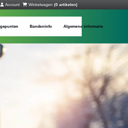
Account
Winkelwagen
(0 artikelen)
gepunten
Bandeninfo
Algemene informatie
interbanden
bij jou in de buurt
Merken:
Inch: