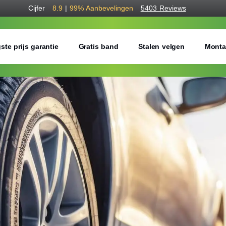
Cijfer
8.9
|
99%
Aanbevelingen
5403 Reviews
ste prijs garantie
Gratis band
Stalen velgen
Monta
Bestel voordelig w
Gratis bezorgd of montage 
Seizoen:
Breedte:
Hoogte: