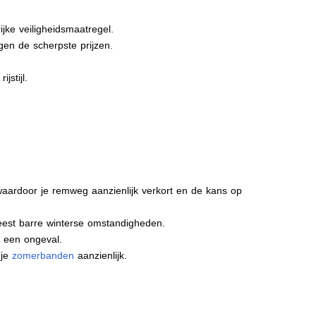
jke veiligheidsmaatregel.
gen de scherpste prijzen.
jstijl.
aardoor je remweg aanzienlijk verkort en de kans op
meest barre winterse omstandigheden.
j een ongeval.
 je
zomerbanden
aanzienlijk.