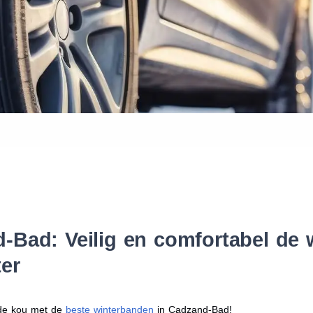
Waar vind ik de maat van mijn
Help mij met bestellen
Bad: Veilig en comfortabel de 
er
r de kou met de
beste winterbanden
in Cadzand-Bad!