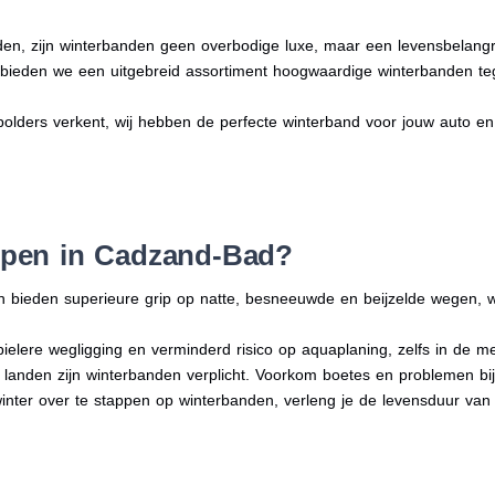
en, zijn winterbanden geen overbodige luxe, maar een levensbelangri
n bieden we een uitgebreid assortiment hoogwaardige winterbanden te
olders verkent, wij hebben de perfecte winterband voor jouw auto en ri
pen in Cadzand-Bad?
n bieden superieure grip op natte, besneeuwde en beijzelde wegen, w
bielere wegligging en verminderd risico op aquaplaning, zelfs in de 
e landen zijn winterbanden verplicht. Voorkom boetes en problemen bi
winter over te stappen op winterbanden, verleng je de levensduur van