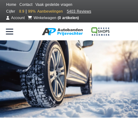
Home
Contact
Vaak gestelde vragen
|
Cijfer
8.9
99%
Aanbevelingen
5403 Reviews
Account
Winkelwagen
(0 artikelen)
Bestel voordelig winterbanden
Gratis bezorgd of montage bij jou in de buurt
Seizoen:
Merken:
Breedte:
Hoogte:
Inch: