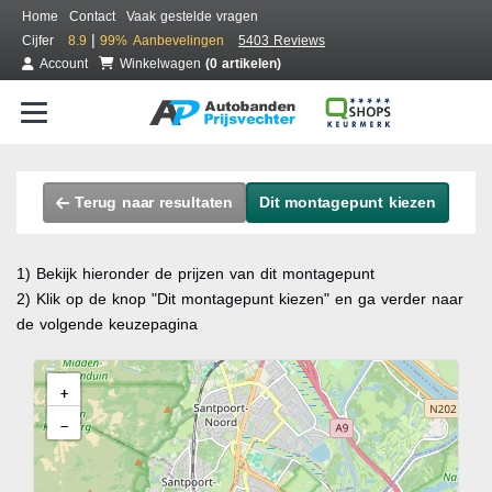
Home
Contact
Vaak gestelde vragen
|
Cijfer
8.9
99%
Aanbevelingen
5403 Reviews
Account
Winkelwagen
(0 artikelen)
Terug naar resultaten
Dit montagepunt kiezen
1) Bekijk hieronder de prijzen van dit montagepunt
2) Klik op de knop "Dit montagepunt kiezen" en ga verder naar
de volgende keuzepagina
+
−