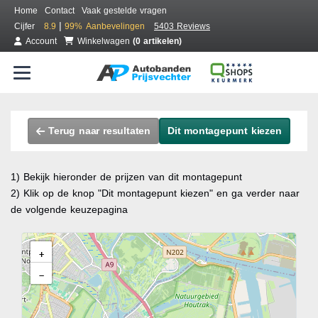
Home
Contact
Vaak gestelde vragen
|
Cijfer
8.9
99%
Aanbevelingen
5403 Reviews
Account
Winkelwagen
(0 artikelen)
Terug naar resultaten
Dit montagepunt kiezen
1) Bekijk hieronder de prijzen van dit montagepunt
2) Klik op de knop "Dit montagepunt kiezen" en ga verder naar
de volgende keuzepagina
+
−