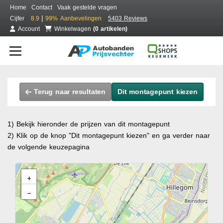
Home
Contact
Vaak gestelde vragen
|
Cijfer
8.9
99%
Aanbevelingen
5403 Reviews
Account
Winkelwagen
(0 artikelen)
Terug naar resultaten
Dit montagepunt kiezen
1) Bekijk hieronder de prijzen van dit montagepunt
2) Klik op de knop "Dit montagepunt kiezen" en ga verder naar
de volgende keuzepagina
+
−