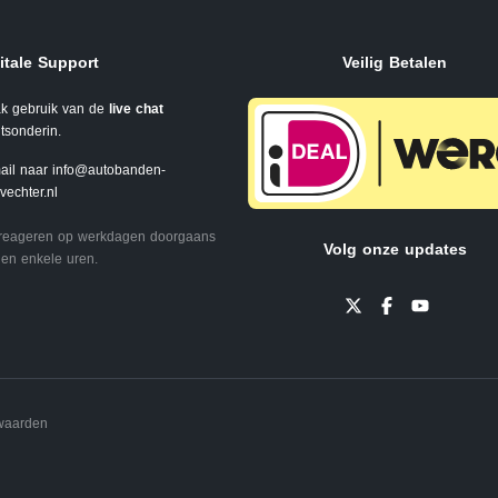
itale Support
Veilig Betalen
k gebruik van de
live chat
tsonderin.
ail naar
info@autobanden-
svechter.nl
 reageren op werkdagen doorgaans
Volg onze updates
en enkele uren.
waarden