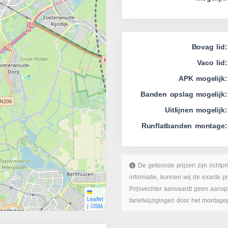
Bovag lid:
Vaco lid:
APK mogelijk:
Banden opslag mogelijk:
Uitlijnen mogelijk:
Runflatbanden montage:
De getoonde prijzen zijn richtpr
informatie, kunnen wij de exacte p
Prijsvechter aanvaardt geen aanspr
Leaflet
tariefwijzigingen door het montage
|
OSM