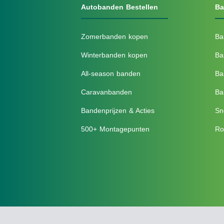
Autobanden Bestellen
Ba
Zomerbanden kopen
Ba
Winterbanden kopen
Ba
All-season banden
Ba
Caravanbanden
Ba
Bandenprijzen & Acties
Sn
500+ Montagepunten
Ro