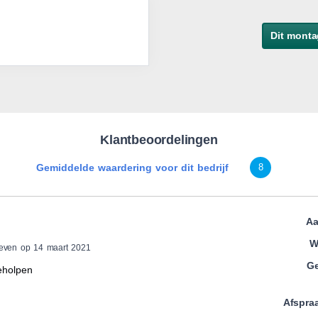
Dit monta
Klantbeoordelingen
Gemiddelde waardering voor dit bedrijf
8
Aa
W
reven op 14 maart 2021
Ge
eholpen
Afspra