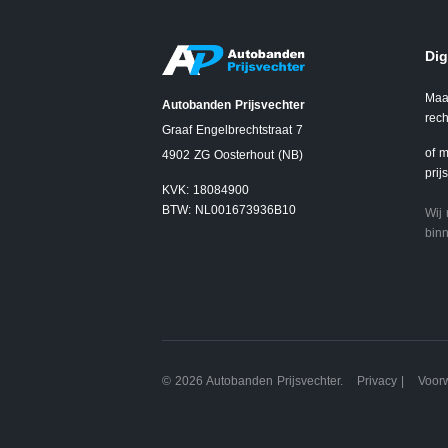
Dig
Maa
Autobanden Prijsvechter
rech
Graaf Engelbrechtstraat 7
of m
4902 ZG Oosterhout (NB)
prij
KVK: 18084900
BTW: NL001673936B10
Wij
binn
© 2026 Autobanden Prijsvechter.
Privacy
|
Voor