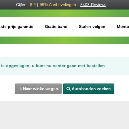
Cijfer
8.9
|
99%
Aanbevelingen
5403 Reviews
ste prijs garantie
Gratis band
Stalen velgen
Monta
is opgeslagen, u kunt nu verder gaan met bestellen
Naar winkelwagen
Autobanden zoeken