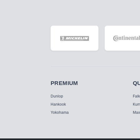
PREMIUM
Q
Dunlop
Fal
Hankook
Kum
Yokohama
Max