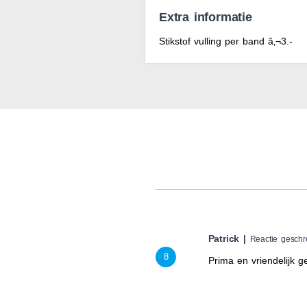
Extra informatie
Stikstof vulling per band â‚¬3.-
Patrick |
Reactie gesch
8
Prima en vriendelijk g