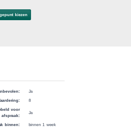
gepunt kiezen
nbevolen:
Ja
aardering:
8
beld voor
Ja
afspraak:
ak binnen:
binnen 1 week