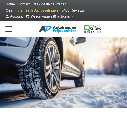
Home
Contact
Vaak gestelde vragen
|
Cijfer
8.9
99%
Aanbevelingen
5403 Reviews
Account
Winkelwagen
(0 artikelen)
Bestel voordelig winterbanden
Gratis bezorgd of montage bij jou in de buurt
Seizoen:
Merken:
Breedte:
Hoogte:
Inch: