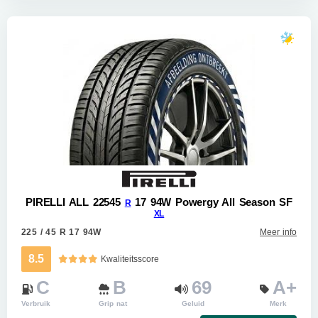
PIRELLI ALL 22545
17 94W Powergy All Season SF
R
XL
225 / 45 R 17 94W
Meer info
8.5
Kwaliteitsscore
C
B
69
A+
Verbruik
Grip nat
Geluid
Merk