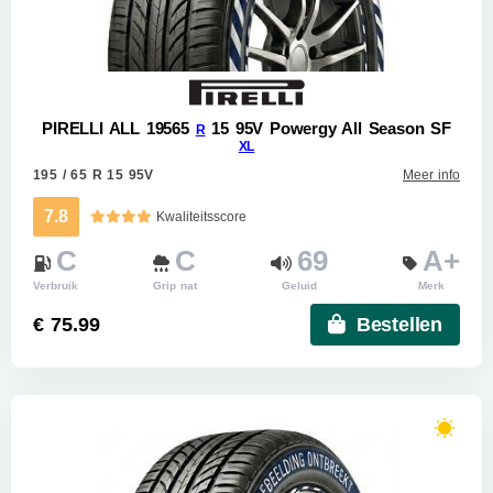
PIRELLI ALL 19565
15 95V Powergy All Season SF
R
XL
195 / 65 R 15 95V
Meer info
7.8
Kwaliteitsscore
C
C
69
A+
Verbruik
Grip nat
Geluid
Merk
€ 75.99
Bestellen