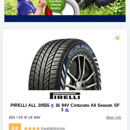
PIRELLI ALL 20555
16 94V Cinturato All Season SF
R
3
XL
205 / 55 R 16 94V
Meer info
8.9
Kwaliteitsscore