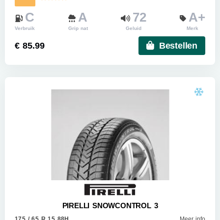
C
A
72
A+
Verbruik
Grip nat
Geluid
Merk
€ 85.99
Bestellen
PIRELLI SNOWCONTROL 3
175 / 65 R 15 88H
Meer info