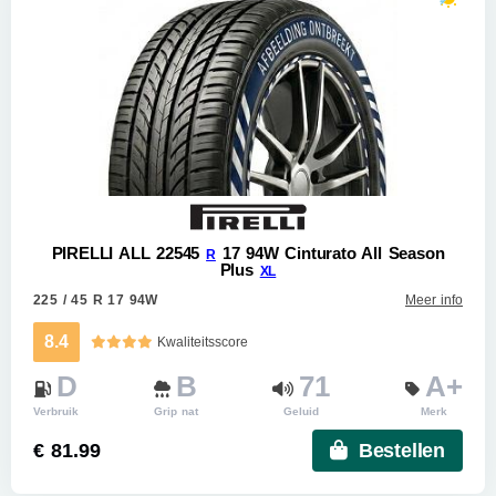
PIRELLI ALL 22545
17 94W Cinturato All Season
R
Plus
XL
225 / 45 R 17 94W
Meer info
8.4
Kwaliteitsscore
D
B
71
A+
Verbruik
Grip nat
Geluid
Merk
€ 81.99
Bestellen