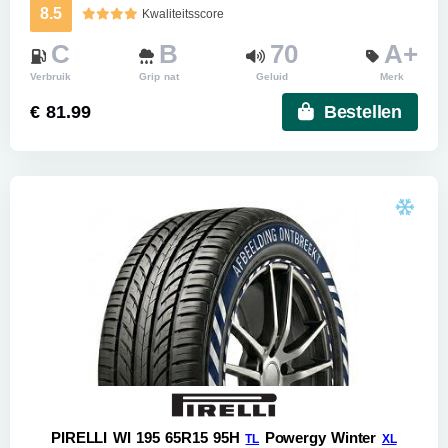
8.5
Kwaliteitsscore
C
B
70
A+
Verbruik
Grip nat
Geluid
Merk
€ 81.99
Bestellen
PIRELLI WI 195 65R15 95H
Powergy Winter
TL
XL