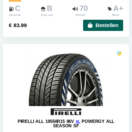
C
B
70
A+
Verbruik
Grip nat
Geluid
Merk
€ 83.99
Bestellen
PIRELLI ALL 19550R15 86V
POWERGY ALL
XL
SEASON SF