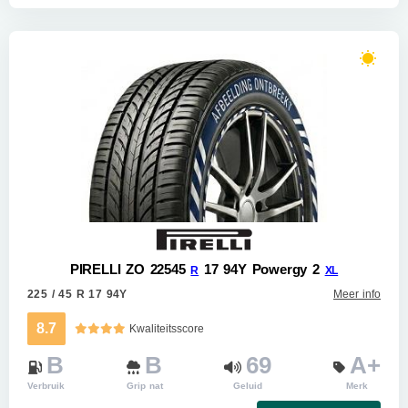
PIRELLI ZO 22545
17 94Y Powergy 2
R
XL
225 / 45 R 17 94Y
Meer info
8.7
Kwaliteitsscore
B
B
69
A+
Verbruik
Grip nat
Geluid
Merk