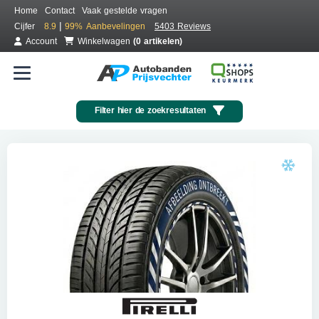
Home
Contact
Vaak gestelde vragen
|
Cijfer
8.9
99%
Aanbevelingen
5403 Reviews
Account
Winkelwagen
(0 artikelen)
Filter hier de zoekresultaten