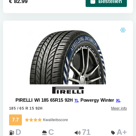
€ 82.99
Bestellen
PIRELLI WI 185 65R15 92H
Powergy Winter
TL
XL
185 / 65 R 15 92H
Meer info
7.7
Kwaliteitsscore
D
C
71
A+