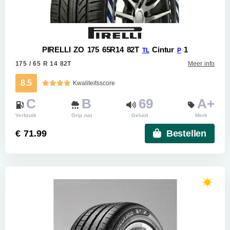
PIRELLI ZO 175 65R14 82T
Cintur
1
TL
P
175 / 65 R 14 82T
Meer info
8.5
Kwaliteitsscore
C
B
69
A+
Verbruik
Grip nat
Geluid
Merk
€ 71.99
Bestellen