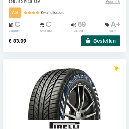
195 / 50 R 15 86V
Meer info
7.8
Kwaliteitsscore
C
C
69
A+
Verbruik
Grip nat
Geluid
Merk
€ 83.99
Bestellen