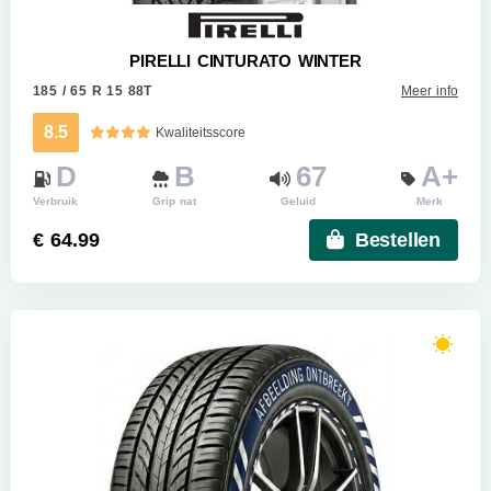
PIRELLI CINTURATO WINTER
185 / 65 R 15 88T
Meer info
8.5
Kwaliteitsscore
D
B
67
A+
Verbruik
Grip nat
Geluid
Merk
€ 64.99
Bestellen