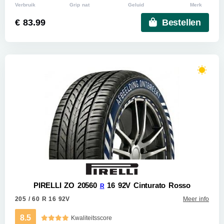
Verbruik
Grip nat
Geluid
Merk
€ 83.99
Bestellen
PIRELLI ZO 20560
16 92V Cinturato Rosso
R
205 / 60 R 16 92V
Meer info
8.5
Kwaliteitsscore