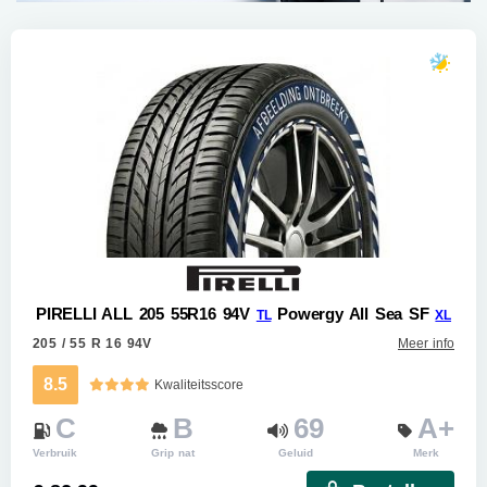
PIRELLI ALL 205 55R16 94V
Powergy All Sea SF
TL
XL
205 / 55 R 16 94V
Meer info
8.5
Kwaliteitsscore
C
B
69
A+
Verbruik
Grip nat
Geluid
Merk