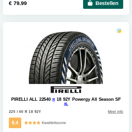
€ 79.99
Bestellen
PIRELLI ALL 22540
18 92Y Powergy All Season SF
R
XL
225 / 40 R 18 92Y
Meer info
8.4
Kwaliteitsscore