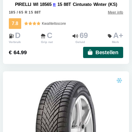
PIRELLI WI 18565
15 88T Cinturato Winter (KS)
R
185 / 65 R 15 88T
Meer info
7.8
Kwaliteitsscore
D
C
69
A+
Verbruik
Grip nat
Geluid
Merk
€ 64.99
Bestellen