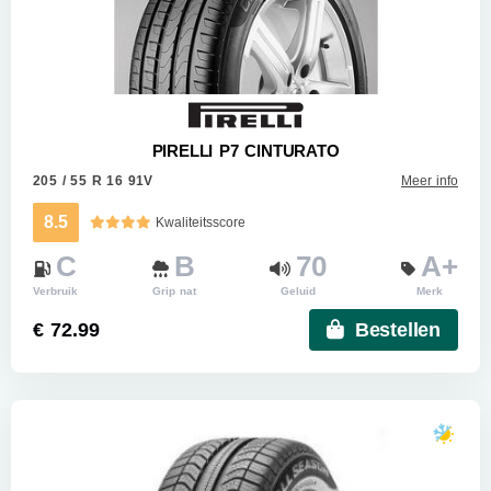
PIRELLI P7 CINTURATO
205 / 55 R 16 91V
Meer info
8.5
Kwaliteitsscore
C
B
70
A+
Verbruik
Grip nat
Geluid
Merk
€ 72.99
Bestellen