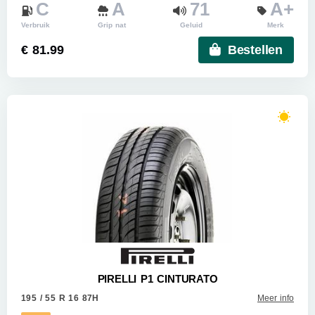
C
A
71
A+
Verbruik
Grip nat
Geluid
Merk
€ 81.99
Bestellen
PIRELLI P1 CINTURATO
195 / 55 R 16 87H
Meer info