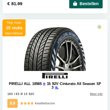
€ 81.99
Bestellen
Nog maar
15 stuks
beschikbaar
PIRELLI ALL 18565
15 92V Cinturato All Season SF
R
3
XL
185 / 65 R 15 92V
Meer info
8.9
Kwaliteitsscore