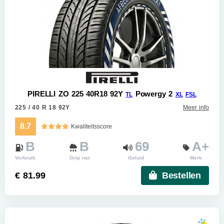
PIRELLI ZO 225 40R18 92Y
Powergy 2
TL
XL
FSL
225 / 40 R 18 92Y
Meer info
8.7
Kwaliteitsscore
B
B
69
A+
Verbruik
Grip nat
Geluid
Merk
€ 81.99
Bestellen