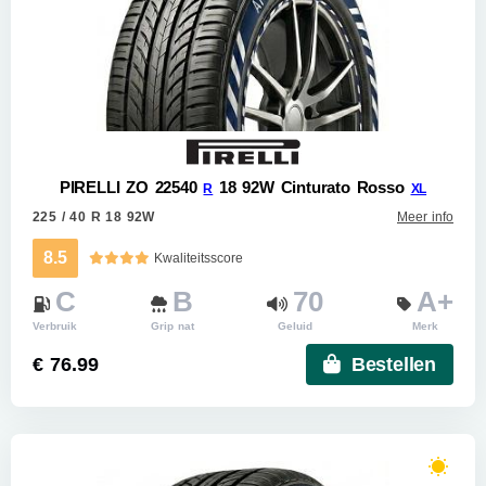
PIRELLI ZO 22540
18 92W Cinturato Rosso
R
XL
225 / 40 R 18 92W
Meer info
8.5
Kwaliteitsscore
C
B
70
A+
Verbruik
Grip nat
Geluid
Merk
€ 76.99
Bestellen