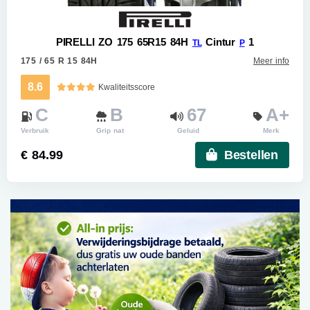
PIRELLI ZO 175 65R15 84H
Cintur
1
TL
P
175 / 65 R 15 84H
Meer info
8.6
Kwaliteitsscore
C
B
67
A+
Verbruik
Grip nat
Geluid
Merk
€ 84.99
Bestellen