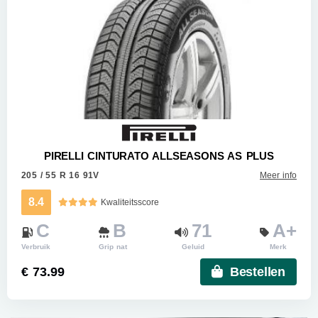
PIRELLI CINTURATO ALLSEASONS AS PLUS
205 / 55 R 16 91V
Meer info
8.4
Kwaliteitsscore
C
B
71
A+
Verbruik
Grip nat
Geluid
Merk
€ 73.99
Bestellen