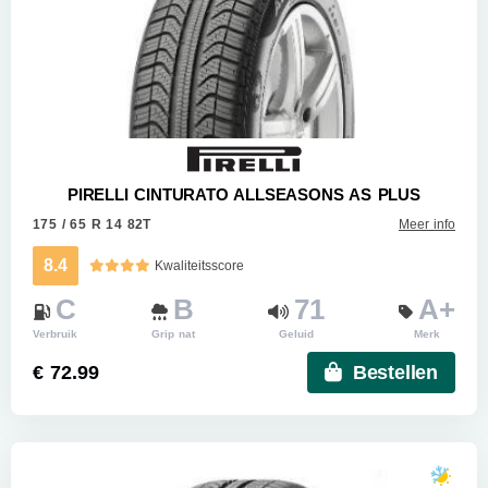
PIRELLI CINTURATO ALLSEASONS AS PLUS
175 / 65 R 14 82T
Meer info
8.4
Kwaliteitsscore
C
B
71
A+
Verbruik
Grip nat
Geluid
Merk
€ 72.99
Bestellen