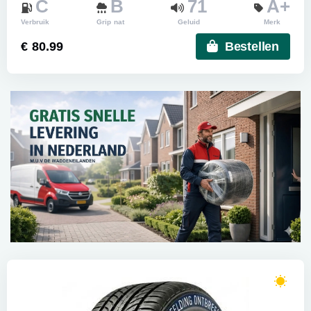
C
B
71
A+
Verbruik
Grip nat
Geluid
Merk
€ 80.99
Bestellen