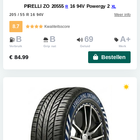
PIRELLI ZO 20555
16 94V Powergy 2
R
XL
205 / 55 R 16 94V
Meer info
8.7
Kwaliteitsscore
B
B
69
A+
Verbruik
Grip nat
Geluid
Merk
€ 84.99
Bestellen