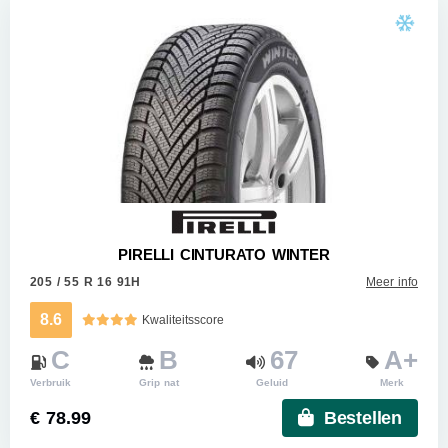
PIRELLI CINTURATO WINTER
205 / 55 R 16 91H
Meer info
8.6
Kwaliteitsscore
C
B
67
A+
Verbruik
Grip nat
Geluid
Merk
€ 78.99
Bestellen