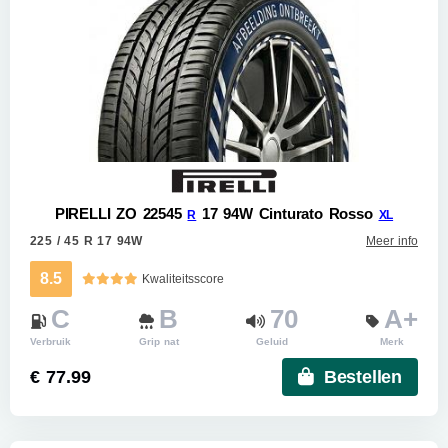
PIRELLI ZO 22545
17 94W Cinturato Rosso
R
XL
225 / 45 R 17 94W
Meer info
8.5
Kwaliteitsscore
C
B
70
A+
Verbruik
Grip nat
Geluid
Merk
€ 77.99
Bestellen