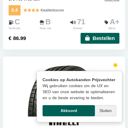
8.4
Kwaliteitsscore
C
B
71
A+
Verbruik
Grip nat
Geluid
Merk
€ 86.99
Bestellen
Cookies op Autobanden Prijsvechter
Wij gebruiken cookies om de UX en
SEO van onze website te optimaliseren
en u de beste ervaring te bieden.
Akkoord
Sluiten