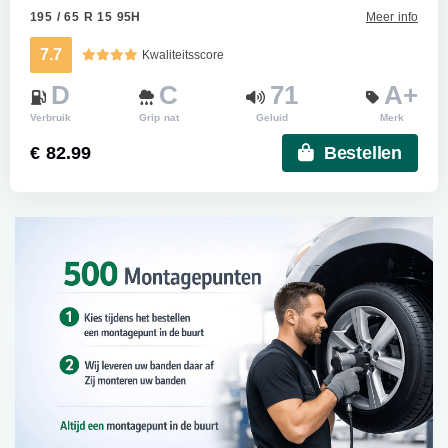
195 / 65 R 15 95H
Meer info
7.7
Kwaliteitsscore
D
C
71
A+
Verbruik
Grip nat
Geluid
Merk
€ 82.99
Bestellen