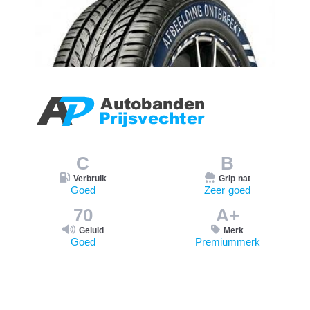
C
B
Verbruik
Grip nat
Goed
Zeer goed
70
A+
Geluid
Merk
Goed
Premiummerk