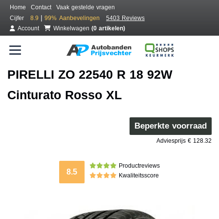
Home
Contact
Vaak gestelde vragen
|
Cijfer
8.9
99%
Aanbevelingen
5403 Reviews
Account
Winkelwagen
(0 artikelen)
PIRELLI ZO 22540 R 18 92W
Cinturato Rosso XL
Beperkte voorraad
Adviesprijs € 128.32
Productreviews
8.5
Kwaliteitsscore