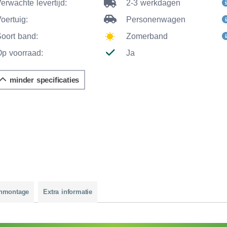
erwachte levertijd:
2-3 werkdagen
oertuig:
Personenwagen
Soort band:
Zomerband
Op voorraad:
Ja
minder specificaties
nmontage
Extra informatie