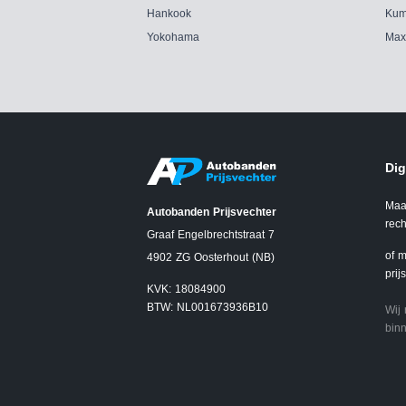
Hankook
Kum
Yokohama
Max
Dig
Maa
Autobanden Prijsvechter
rech
Graaf Engelbrechtstraat 7
of m
4902 ZG Oosterhout (NB)
prij
KVK: 18084900
BTW: NL001673936B10
Wij
binn