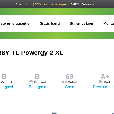
Cijfer
8.9
|
99%
Aanbevelingen
5403 Reviews
ste prijs garantie
Gratis band
Stalen velgen
Monta
98Y TL Powergy 2 XL
B
B
69
A+
Verbruik
Grip nat
Geluid
Merk
er goed
Zeer goed
Goed
Premiumme