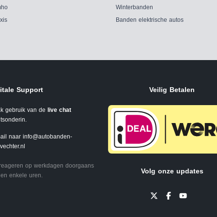
ho
Winterbanden
xis
Banden elektrische autos
itale Support
Veilig Betalen
k gebruik van de
live chat
tsonderin.
ail naar
info@autobanden-
svechter.nl
 reageren op werkdagen doorgaans
Volg onze updates
en enkele uren.