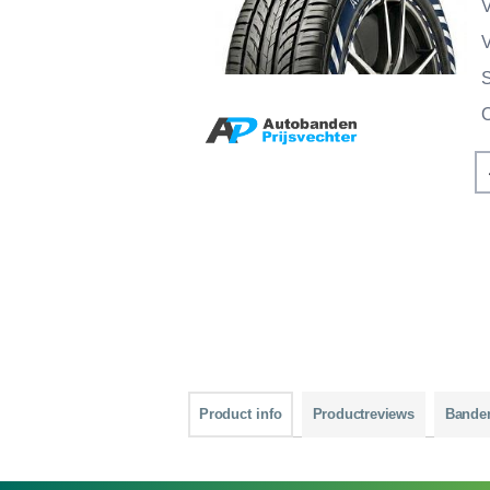
V
V
Product info
Productreviews
Bande