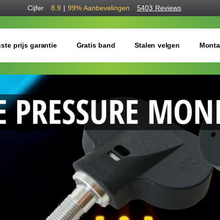
Cijfer
8.9
|
99%
Aanbevelingen
5403 Reviews
ste prijs garantie
Gratis band
Stalen velgen
Monta