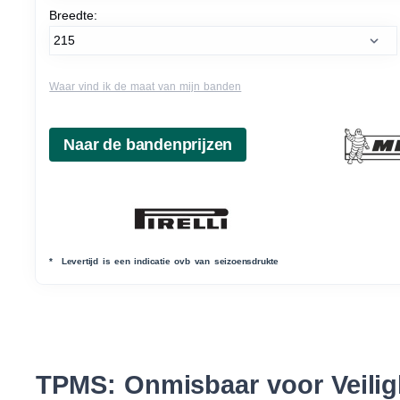
Breedte:
Waar vind ik de maat van mijn banden
* Levertijd is een indicatie ovb van seizoensdrukte
TPMS: Onmisbaar voor Veiligh