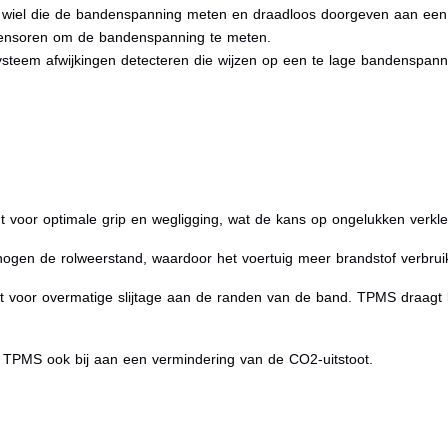
wiel die de bandenspanning meten en draadloos doorgeven aan een co
ensoren om de bandenspanning te meten.
systeem afwijkingen detecteren die wijzen op een te lage bandenspann
t voor optimale grip en wegligging, wat de kans op ongelukken verklei
gen de rolweerstand, waardoor het voertuig meer brandstof verbruik
 voor overmatige slijtage aan de randen van de band. TPMS draagt bi
t TPMS ook bij aan een vermindering van de CO2-uitstoot.