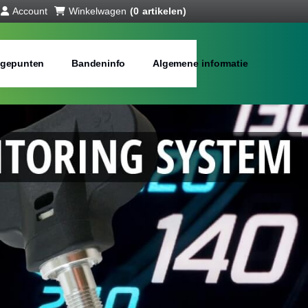
Account
Winkelwagen
(0 artikelen)
gepunten
Bandeninfo
Algemene informatie