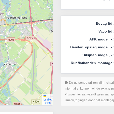
Bovag lid:
Vaco lid:
APK mogelijk:
Banden opslag mogelijk:
Uitlijnen mogelijk:
Runflatbanden montage:
De getoonde prijzen zijn richtpr
informatie, kunnen wij de exacte p
Prijsvechter aanvaardt geen aanspr
Leaflet
tariefwijzigingen door het montage
|
OSM