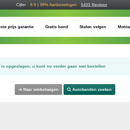
Cijfer
8.9
|
99%
Aanbevelingen
5403 Reviews
ste prijs garantie
Gratis band
Stalen velgen
Monta
is opgeslagen, u kunt nu verder gaan met bestellen
Naar winkelwagen
Autobanden zoeken