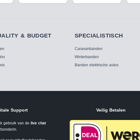
UALITY & BUDGET
SPECIALISTISCH
ken
Caravanbanden
ho
Winterbanden
xis
Banden elektrische autos
itale Support
Veilig Betalen
k gebruik van de
live chat
tsonderin.