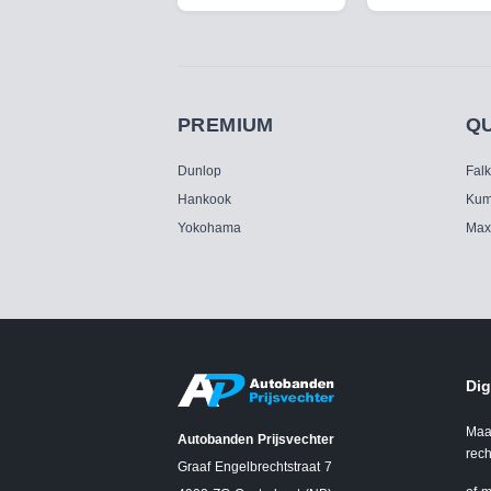
PREMIUM
Q
Dunlop
Fal
Hankook
Kum
Yokohama
Max
Dig
Maa
Autobanden Prijsvechter
rech
Graaf Engelbrechtstraat 7