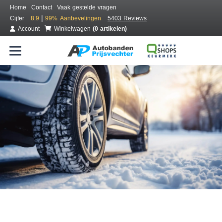
Home
Contact
Vaak gestelde vragen
|
Cijfer
8.9
99%
Aanbevelingen
5403 Reviews
Account
Winkelwagen
(0 artikelen)
Bestel voordelig winterbanden
Gratis bezorgd of montage bij jou in de buurt
Seizoen:
Merken:
Breedte:
Hoogte:
Inch: