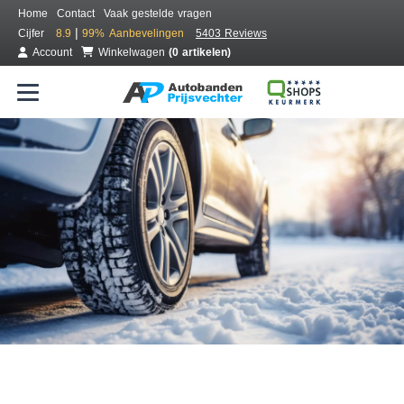
Home
Contact
Vaak gestelde vragen
|
Cijfer
8.9
99%
Aanbevelingen
5403 Reviews
Account
Winkelwagen
(0 artikelen)
Bestel voordelig winterbanden
Gratis bezorgd of montage bij jou in de buurt
Seizoen:
Merken:
Breedte:
Hoogte:
Inch: