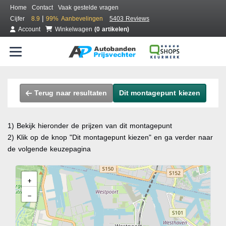
Home
Contact
Vaak gestelde vragen
|
Cijfer
8.9
99%
Aanbevelingen
5403 Reviews
Account
Winkelwagen
(0 artikelen)
Terug naar resultaten
Dit montagepunt kiezen
1) Bekijk hieronder de prijzen van dit montagepunt
2) Klik op de knop "Dit montagepunt kiezen" en ga verder naar
de volgende keuzepagina
+
−