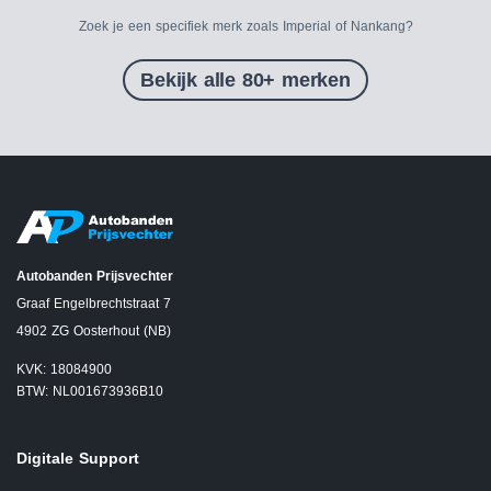
Zoek je een specifiek merk zoals Imperial of Nankang?
Bekijk alle 80+ merken
Autobanden Prijsvechter
Graaf Engelbrechtstraat 7
4902 ZG Oosterhout (NB)
KVK: 18084900
BTW: NL001673936B10
Digitale Support