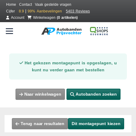
Home
Contact
Vaak gestelde vragen
|
Cijfer
8.9
99%
Aanbevelingen
5403 Reviews
Account
Winkelwagen
(0 artikelen)
Het gekozen montagepunt is opgeslagen, u
kunt nu verder gaan met bestellen
Naar winkelwagen
Autobanden zoeken
Terug naar resultaten
Dit montagepunt kiezen