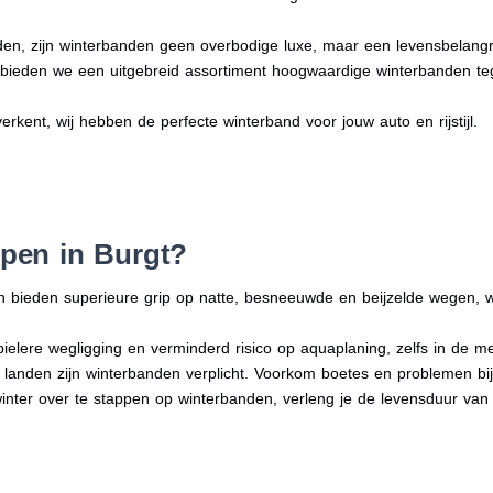
en, zijn winterbanden geen overbodige luxe, maar een levensbelangri
n bieden we een uitgebreid assortiment hoogwaardige winterbanden te
verkent, wij hebben de perfecte winterband voor jouw auto en rijstijl.
pen in Burgt?
n bieden superieure grip op natte, besneeuwde en beijzelde wegen, w
bielere wegligging en verminderd risico op aquaplaning, zelfs in de 
e landen zijn winterbanden verplicht. Voorkom boetes en problemen bi
winter over te stappen op winterbanden, verleng je de levensduur van