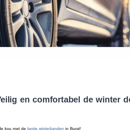
Waar vind ik de maat van mijn
Help mij met bestellen
eilig en comfortabel de winter
r de kou met de
beste winterbanden
in Burgt!