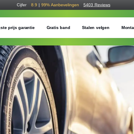
Cijfer
8.9
|
99%
Aanbevelingen
5403 Reviews
ste prijs garantie
Gratis band
Stalen velgen
Monta
Bestel voordelig w
Gratis bezorgd of montage 
Seizoen:
Breedte:
Hoogte: