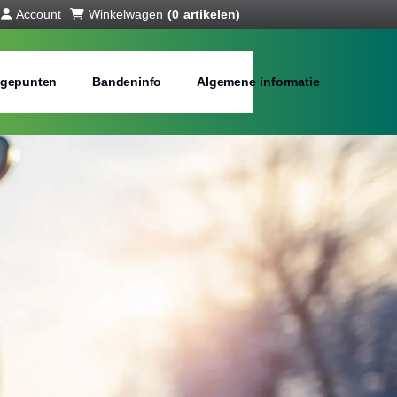
Account
Winkelwagen
(0 artikelen)
gepunten
Bandeninfo
Algemene informatie
interbanden
bij jou in de buurt
Merken:
Inch: