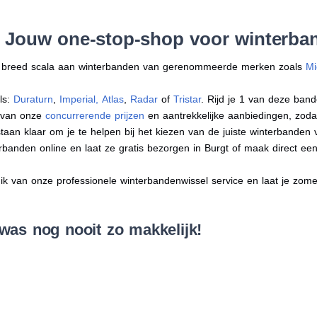
: Jouw one-stop-shop voor winterba
en breed scala aan winterbanden van gerenommeerde merken zoals
Mi
ls:
Duraturn
,
Imperial
,
Atlas
,
Radar
of
Tristar
. Rijd je 1 van deze band
r van onze
concurrerende prijzen
en aantrekkelijke aanbiedingen, zodat j
an klaar om je te helpen bij het kiezen van de juiste winterbanden voo
erbanden online en laat ze gratis bezorgen in Burgt of maak direct e
 van onze professionele winterbandenwissel service en laat je zomer
was nog nooit zo makkelijk!