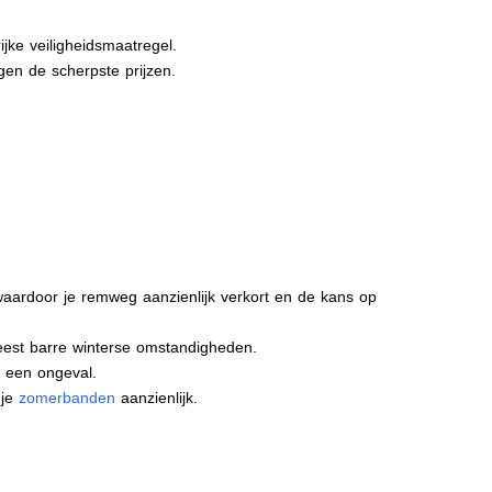
jke veiligheidsmaatregel.
gen de scherpste prijzen.
aardoor je remweg aanzienlijk verkort en de kans op
meest barre winterse omstandigheden.
j een ongeval.
 je
zomerbanden
aanzienlijk.