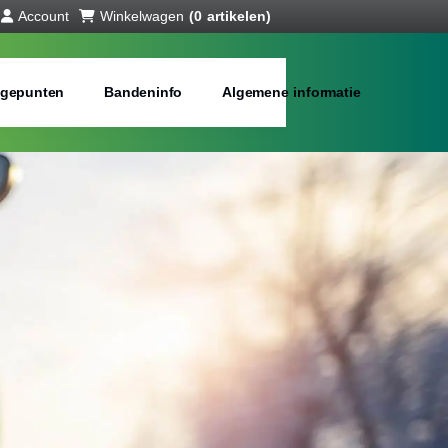
Account
Winkelwagen
(0 artikelen)
gepunten
Bandeninfo
Algemene informatie
interbanden
bij jou in de buurt
Merken:
Inch: