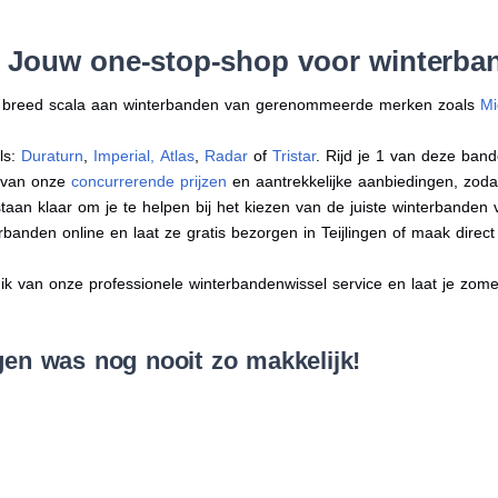
 Jouw one-stop-shop voor winterban
en breed scala aan winterbanden van gerenommeerde merken zoals
Mi
ls:
Duraturn
,
Imperial
,
Atlas
,
Radar
of
Tristar
. Rijd je 1 van deze band
r van onze
concurrerende prijzen
en aantrekkelijke aanbiedingen, zodat j
an klaar om je te helpen bij het kiezen van de juiste winterbanden voo
erbanden online en laat ze gratis bezorgen in Teijlingen of maak dire
 van onze professionele winterbandenwissel service en laat je zomer
gen was nog nooit zo makkelijk!