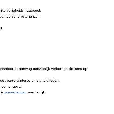
jke veiligheidsmaatregel.
gen de scherpste prijzen.
l.
aardoor je remweg aanzienlijk verkort en de kans op
meest barre winterse omstandigheden.
j een ongeval.
 je
zomerbanden
aanzienlijk.