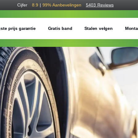
Cijfer
8.9
|
99%
Aanbevelingen
5403 Reviews
ste prijs garantie
Gratis band
Stalen velgen
Monta
Bestel voordelig w
Gratis bezorgd of montage 
Seizoen:
Breedte:
Hoogte: