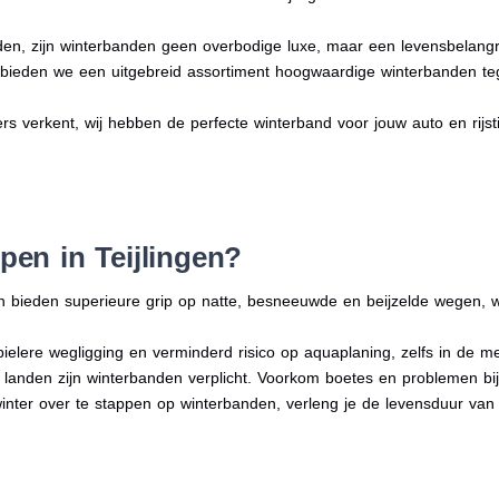
en, zijn winterbanden geen overbodige luxe, maar een levensbelangri
n bieden we een uitgebreid assortiment hoogwaardige winterbanden te
ders verkent, wij hebben de perfecte winterband voor jouw auto en rijstij
en in Teijlingen?
n bieden superieure grip op natte, besneeuwde en beijzelde wegen, w
bielere wegligging en verminderd risico op aquaplaning, zelfs in de 
e landen zijn winterbanden verplicht. Voorkom boetes en problemen bi
winter over te stappen op winterbanden, verleng je de levensduur van