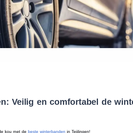
Waar vind ik de maat van mijn
Help mij met bestellen
en: Veilig en comfortabel de wi
r de kou met de
beste winterbanden
in Teijlingen!