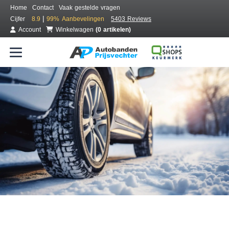
Home
Contact
Vaak gestelde vragen
|
Cijfer
8.9
99%
Aanbevelingen
5403 Reviews
Account
Winkelwagen
(0 artikelen)
Bestel voordelig winterbanden
Gratis bezorgd of montage bij jou in de buurt
Seizoen:
Merken:
Breedte:
Hoogte:
Inch: