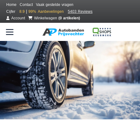
Home
Contact
Vaak gestelde vragen
|
Cijfer
8.9
99%
Aanbevelingen
5403 Reviews
Account
Winkelwagen
(0 artikelen)
Bestel voordelig winterbanden
Gratis bezorgd of montage bij jou in de buurt
Seizoen:
Merken:
Breedte:
Hoogte:
Inch: