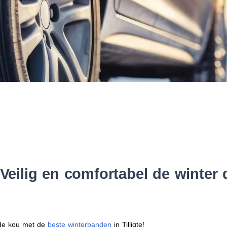
Waar vind ik de maat van mijn
Help mij met bestellen
: Veilig en comfortabel de winte
r de kou met de
beste winterbanden
in Tilligte!