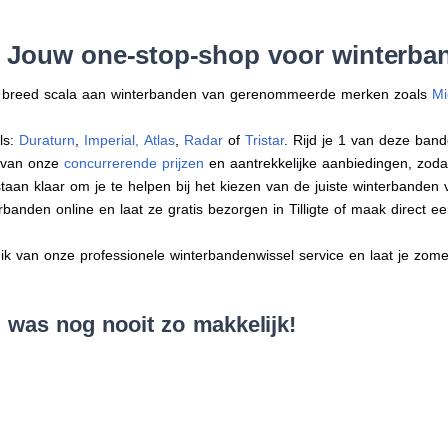
 Jouw one-stop-shop voor winterband
en breed scala aan winterbanden van gerenommeerde merken zoals
Mi
ls:
Duraturn
,
Imperial
,
Atlas
,
Radar
of
Tristar
. Rijd je 1 van deze band
r van onze
concurrerende prijzen
en aantrekkelijke aanbiedingen, zodat j
an klaar om je te helpen bij het kiezen van de juiste winterbanden voo
erbanden online en laat ze gratis bezorgen in Tilligte of maak direct
 van onze professionele winterbandenwissel service en laat je zomer
e was nog nooit zo makkelijk!