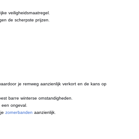
jke veiligheidsmaatregel.
gen de scherpste prijzen.
aardoor je remweg aanzienlijk verkort en de kans op
meest barre winterse omstandigheden.
j een ongeval.
 je
zomerbanden
aanzienlijk.