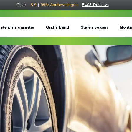
Cijfer
8.9
|
99%
Aanbevelingen
5403 Reviews
ste prijs garantie
Gratis band
Stalen velgen
Monta
Bestel voordelig w
Gratis bezorgd of montage 
Seizoen:
Breedte:
Hoogte: