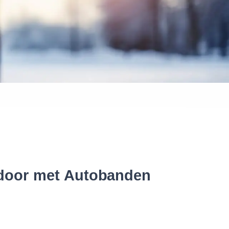
 banden
r door met Autobanden