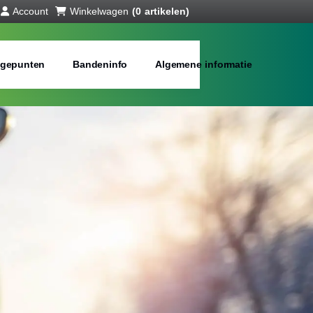
Account
Winkelwagen
(0 artikelen)
gepunten
Bandeninfo
Algemene informatie
interbanden
bij jou in de buurt
Merken:
Inch: