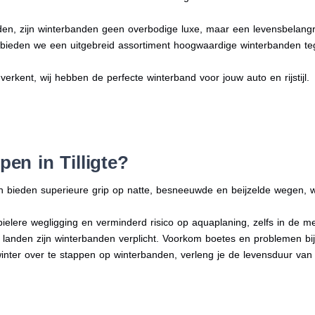
en, zijn winterbanden geen overbodige luxe, maar een levensbelangri
n bieden we een uitgebreid assortiment hoogwaardige winterbanden te
s verkent, wij hebben de perfecte winterband voor jouw auto en rijstijl.
en in Tilligte?
n bieden superieure grip op natte, besneeuwde en beijzelde wegen, w
bielere wegligging en verminderd risico op aquaplaning, zelfs in de 
e landen zijn winterbanden verplicht. Voorkom boetes en problemen bi
winter over te stappen op winterbanden, verleng je de levensduur van