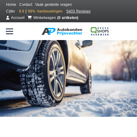
Home
Contact
Vaak gestelde vragen
|
Cijfer
8.9
99%
Aanbevelingen
5403 Reviews
Account
Winkelwagen
(0 artikelen)
Bestel voordelig winterbanden
Gratis bezorgd of montage bij jou in de buurt
Seizoen:
Merken:
Breedte:
Hoogte:
Inch: