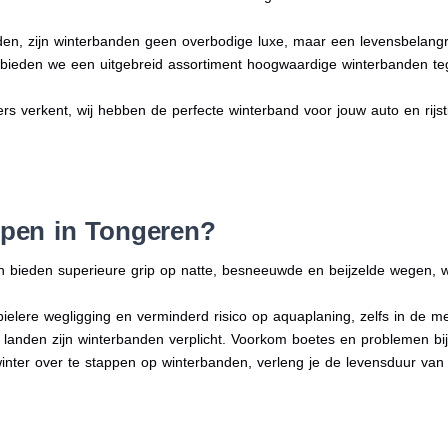
en, zijn winterbanden geen overbodige luxe, maar een levensbelangri
n bieden we een uitgebreid assortiment hoogwaardige winterbanden te
ers verkent, wij hebben de perfecte winterband voor jouw auto en rijstij
pen in Tongeren?
n bieden superieure grip op natte, besneeuwde en beijzelde wegen, w
bielere wegligging en verminderd risico op aquaplaning, zelfs in de 
e landen zijn winterbanden verplicht. Voorkom boetes en problemen bi
winter over te stappen op winterbanden, verleng je de levensduur van