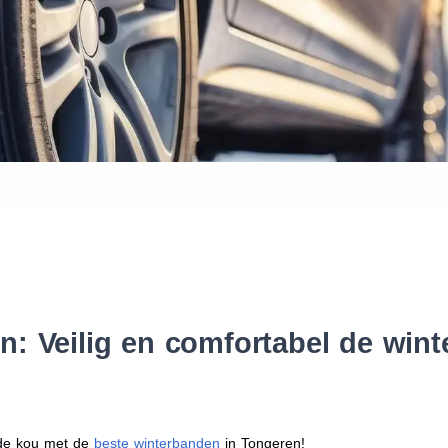
Waar vind ik de maat van mijn
Help mij met bestellen
: Veilig en comfortabel de win
r de kou met de
beste winterbanden
in Tongeren!