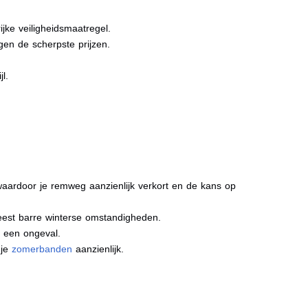
jke veiligheidsmaatregel.
gen de scherpste prijzen.
l.
aardoor je remweg aanzienlijk verkort en de kans op
meest barre winterse omstandigheden.
j een ongeval.
 je
zomerbanden
aanzienlijk.