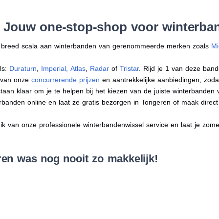
: Jouw one-stop-shop voor winterba
en breed scala aan winterbanden van gerenommeerde merken zoals
Mi
ls:
Duraturn
,
Imperial
,
Atlas
,
Radar
of
Tristar
. Rijd je 1 van deze band
r van onze
concurrerende prijzen
en aantrekkelijke aanbiedingen, zodat j
an klaar om je te helpen bij het kiezen van de juiste winterbanden voo
erbanden online en laat ze gratis bezorgen in Tongeren of maak dire
 van onze professionele winterbandenwissel service en laat je zomer
en was nog nooit zo makkelijk!