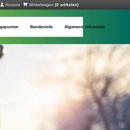
Account
Winkelwagen
(0 artikelen)
gepunten
Bandeninfo
Algemene informatie
interbanden
bij jou in de buurt
Merken:
Inch: