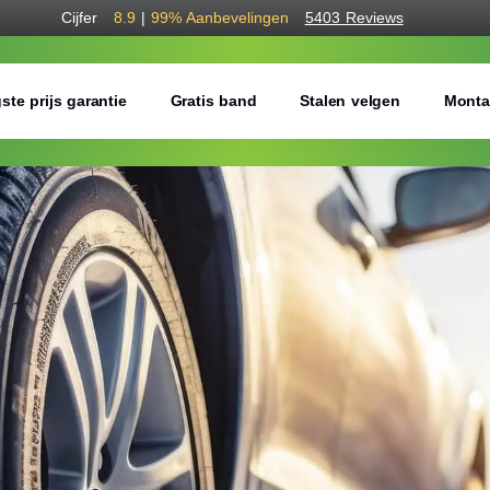
Cijfer
8.9
|
99%
Aanbevelingen
5403 Reviews
ste prijs garantie
Gratis band
Stalen velgen
Monta
Bestel voordelig w
Gratis bezorgd of montage 
Seizoen:
Breedte:
Hoogte: