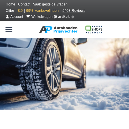
Home
Contact
Vaak gestelde vragen
|
Cijfer
8.9
99%
Aanbevelingen
5403 Reviews
Account
Winkelwagen
(0 artikelen)
Bestel voordelig winterbanden
Gratis bezorgd of montage bij jou in de buurt
Seizoen:
Merken:
Breedte:
Hoogte:
Inch: