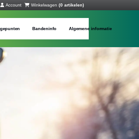
Account
Winkelwagen
(0 artikelen)
gepunten
Bandeninfo
Algemene informatie
interbanden
bij jou in de buurt
Merken:
Inch: