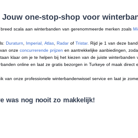
: Jouw one-stop-shop voor winterba
en breed scala aan winterbanden van gerenommeerde merken zoals
Mi
ls:
Duraturn
,
Imperial
,
Atlas
,
Radar
of
Tristar
. Rijd je 1 van deze band
r van onze
concurrerende prijzen
en aantrekkelijke aanbiedingen, zodat j
an klaar om je te helpen bij het kiezen van de juiste winterbanden voo
erbanden online en laat ze gratis bezorgen in Turkeye of maak direct
 van onze professionele winterbandenwissel service en laat je zomer
e was nog nooit zo makkelijk!