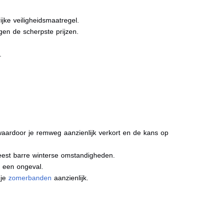
jke veiligheidsmaatregel.
gen de scherpste prijzen.
.
aardoor je remweg aanzienlijk verkort en de kans op
meest barre winterse omstandigheden.
j een ongeval.
 je
zomerbanden
aanzienlijk.