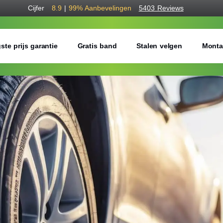
Cijfer
8.9
|
99%
Aanbevelingen
5403 Reviews
ste prijs garantie
Gratis band
Stalen velgen
Monta
Bestel voordelig w
Gratis bezorgd of montage 
Seizoen:
Breedte:
Hoogte: