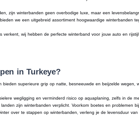
en, zijn winterbanden geen overbodige luxe, maar een levensbelangri
n bieden we een uitgebreid assortiment hoogwaardige winterbanden te
rs verkent, wij hebben de perfecte winterband voor jouw auto en rijstijl
pen in Turkeye?
n bieden superieure grip op natte, besneeuwde en beijzelde wegen, w
bielere wegligging en verminderd risico op aquaplaning, zelfs in de 
e landen zijn winterbanden verplicht. Voorkom boetes en problemen bi
winter over te stappen op winterbanden, verleng je de levensduur van