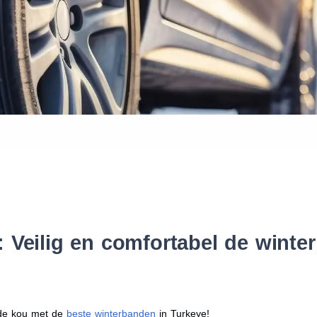
Waar vind ik de maat van mijn
Help mij met bestellen
 Veilig en comfortabel de wint
r de kou met de
beste winterbanden
in Turkeye!