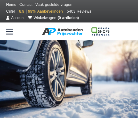
Home
Contact
Vaak gestelde vragen
|
Cijfer
8.9
99%
Aanbevelingen
5403 Reviews
Account
Winkelwagen
(0 artikelen)
Bestel voordelig winterbanden
Gratis bezorgd of montage bij jou in de buurt
Seizoen:
Merken:
Breedte:
Hoogte:
Inch: