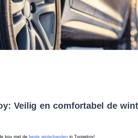
Waar vind ik de maat van mijn
Help mij met bestellen
y: Veilig en comfortabel de wi
r de kou met de
beste winterbanden
in Tungelroy!