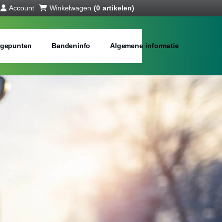
Account
Winkelwagen
(0 artikelen)
gepunten
Bandeninfo
Algemene informatie
interbanden
bij jou in de buurt
Merken:
Inch: