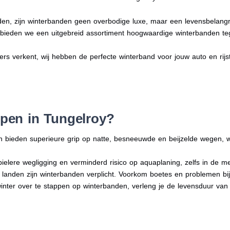
en, zijn winterbanden geen overbodige luxe, maar een levensbelangri
n bieden we een uitgebreid assortiment hoogwaardige winterbanden te
ders verkent, wij hebben de perfecte winterband voor jouw auto en rijsti
pen in Tungelroy?
n bieden superieure grip op natte, besneeuwde en beijzelde wegen, w
bielere wegligging en verminderd risico op aquaplaning, zelfs in de 
e landen zijn winterbanden verplicht. Voorkom boetes en problemen bi
winter over te stappen op winterbanden, verleng je de levensduur van