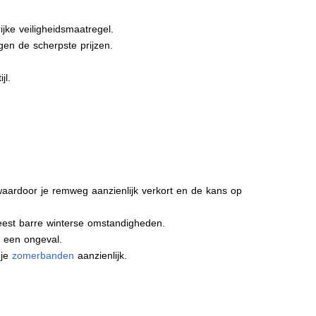
jke veiligheidsmaatregel.
gen de scherpste prijzen.
jl.
aardoor je remweg aanzienlijk verkort en de kans op
meest barre winterse omstandigheden.
j een ongeval.
 je
zomerbanden
aanzienlijk.