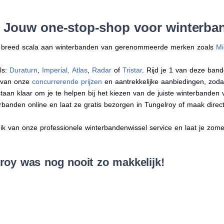
: Jouw one-stop-shop voor winterba
en breed scala aan winterbanden van gerenommeerde merken zoals
Mi
ls:
Duraturn
,
Imperial
,
Atlas
,
Radar
of
Tristar
. Rijd je 1 van deze band
r van onze
concurrerende prijzen
en aantrekkelijke aanbiedingen, zodat j
an klaar om je te helpen bij het kiezen van de juiste winterbanden voo
erbanden online en laat ze gratis bezorgen in Tungelroy of maak dire
 van onze professionele winterbandenwissel service en laat je zomer
roy was nog nooit zo makkelijk!