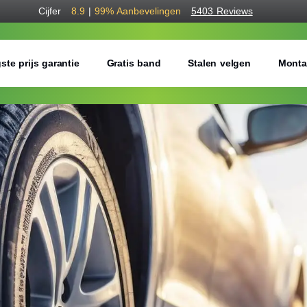
Cijfer
8.9
|
99%
Aanbevelingen
5403 Reviews
ste prijs garantie
Gratis band
Stalen velgen
Monta
Bestel voordelig w
Gratis bezorgd of montage 
Seizoen:
Breedte:
Hoogte: