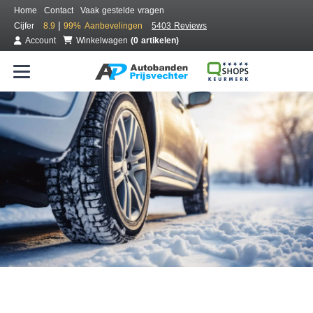
Home
Contact
Vaak gestelde vragen
|
Cijfer
8.9
99%
Aanbevelingen
5403 Reviews
Account
Winkelwagen
(0 artikelen)
Bestel voordelig winterbanden
Gratis bezorgd of montage bij jou in de buurt
Seizoen:
Merken:
Breedte:
Hoogte:
Inch: